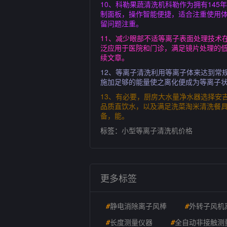
10、科勒果蔬清洗机科勒作为拥有14
制面板，操作智能便捷，适合注重使用
留问题注重。
11、减少眼部不适等离子表面处理技术
泛应用于医院和门诊，满足镜片处理的低
续文章。
12、等离子清洗利用等离子体来达到常
施加足够的能量使之离化便成为等离子状
13、有必要，厨房大水量净水器选择安
品质直饮水，以及满足洗菜淘米清洗餐
备，能。
标签：
小型等离子清洗机价格
更多标签
#
静电消除离子风棒
#
外转子风机
#
长度测量仪器
#
全自动非接触测