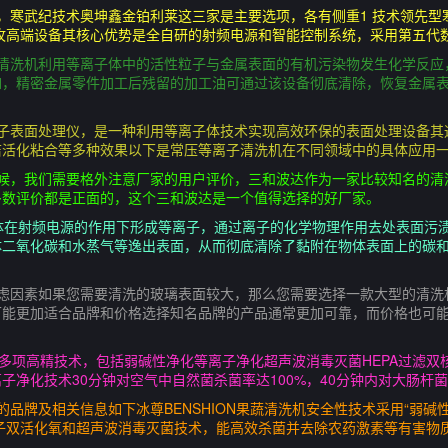
，寒武纪技术奥坤鑫金铂利莱这三家是主要选项，各有侧重1 技术领先型
专攻高端设备其核心优势是全自研的射频电源和智能控制系统，采用第五代
子清洗机利用等离子体中的活性粒子与金属表面的有机污染物发生化学反应
如，精密金属零件加工后残留的加工油可通过该设备彻底清除，恢复金属
离子表面处理仪，是一种利用等离子体技术实现高效环保的表面处理设备其
活化粘合等多种效果以下是常压等离子清洗机在不同领域中的具体应用一
时候，我们需要格外注意厂家的用户评价，三和波达作为一家比较知名的清
多数评价都是正面的，这个三和波达是一个值得选择的好厂家。
体在射频电源的作用下形成等离子，通过离子的化学物理作用去处表面污
体二氧化碳和水蒸气等逸出表面，从而彻底清除了黏附在物体表面上的碳和
考虑因素如果您需要清洗的玻璃表面较大，那么您需要选择一款大型的清洗
可能更加适合品牌和价格选择知名品牌的产品通常更加可靠，而价格也可
采用多项高精技术，包括弱碱性净化等离子净化超声波消毒灭菌HEPA过滤
子净化技术30分钟对空气中自然菌杀菌率达100%，40分钟内对大肠杆
品牌及相关信息如下冰尊BENSHION果蔬清洗机安全性技术采用“弱碱性净
等离子双活化氧和超声波消毒灭菌技术，能高效杀菌并去除农药激素等有害物