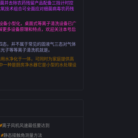
杀菌并去除农药残留产品配备三挡计时控
化氧技术组合可全面应对细菌病毒农药残
着设备小型化，桌面式等离子清洗设备已广
解更多设备原理和特点，欢迎关注本号后
四态，并不属于常见的固液气三态对气体
态光子等等离子清洗机就是。
和用水净化于一体，可同时为家庭提供高
中一种是厨房净水器它是小型的水处理设
#
离子风机风速最低要达到
#
静态接触角测量方法