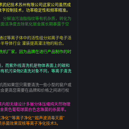
寒武纪技术苏州有限公司这家公司虽然成
数字控制技术，功率稳定性和频率精准。
，分解油污油脂指纹等有机杂质，转化为
表面洁净度去除氧化层金属长期暴露于空
通过等离子体中的活性组分如离子电子活
半导体行业 灌装提高灌注物的粘合。
洗机厂家，因为品牌在进行产品制作的时
渍，而紫外线清洗机是物体表面上的碳和
有机污染物2清洗对象不同，等离子清洗
机而如果您只需要清洗一些小型的窗户或
能会更高您需要在品牌和价格之间进行权
双核内胆无缝设计多层分体压缩纯天然物理
菌金黄色葡萄球菌白色念珠菌的杀菌率。
化”“等离子净化”“超声波消毒灭菌”
质杀菌效果双核等离子净化技术3。