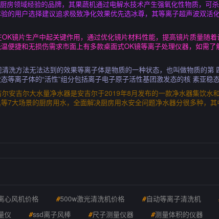
5年厨房领域经验的品牌，其果蔬机通过电解水技术产生强氧化性物质，可
体验的用户选择建议追求极致净化效果优先选冰尊，其等离子超声波双活
在OK镜片生产中起关键作用，通过优化镜片材料性能，提高镜片质量随
温便捷和无损伤需求市面上有多款桌面式OK镜等离子处理仪器，如需了
规清洗方法无法达到的效果等离子体是物质的一种状态，也叫做物质的第 
态等离子体的“活性”组分包括离子电子原子活性基团激发态的核 素亚稳
吉尔安吉尔大水量净水器是安吉尔于2019年8月发布的一款净水器集饮水
具等7大场景的厨房用水，全面解决厨房用水安全问题净水器分很多种，其
离心风机价格
#
500w激光清洗机价格
#
自动等离子清洗机
量仪
#
ssd离子风棒
#
尺子测量仪器
#
测量体积的仪器