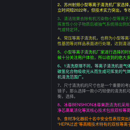
2、苏州射频小型等离子清洗机厂家选择
立时间短2022年，但技术实力突出，
3、清洁效果去除有机污染物小型等离
挥发性小分子物质后被抽气系统排出例
气或特定环。
4、常压等离子清洗机，也称为小型等
性基团等对样品表面进行处理，达到清洁
5、小型等离子清洗机厂家进行选择的
候十分关注用户体验，所以收到的绝大
6、1清洗原理不同，等离子清洗机是气
碳氢化合物吸收光从而生成可挥发的气
机清洗范围广。
7、尺寸清洗机的尺寸也是一个重要的
镜子，那么选择一款小巧轻便的清洗机
衡，选择。
8、冰尊BENSHION冰尊果蔬清洗机
净芯高氧活化等其核心技术包括双核等离
9、食材净化器前十名中安全性表现突出的
“HEPA过滤”等高精技术特有的双核